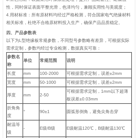
性，同时保证表面平整光滑，色泽均匀，兼顾实用性与美观度；
4.用材标准：所有原材料均经过严格检测，符合国家电气绝缘材料
相关标准，杜绝不合格原材料投入生产，确保产品品质稳定。
四、产品参数表
以下为L型绝缘板常规参数，不同型号参数略有差异，可根据实际
需求定制，参数均经过专业检测，数据真实可靠：
参数名
单位
常规范围
说明
称
长度
mm
100-2000
可根据需求定制，误差±2mm
宽度
mm
50-1000
可根据需求定制，误差±2mm
可根据需求定制，1mm以下超薄
厚度
mm
2-50
板误差±0.03mm
折角角
°
90±1
圆弧形倒角，避免尖角击穿
度
耐温等
-
E级/B级
E级耐温120℃，B级耐温130℃
级