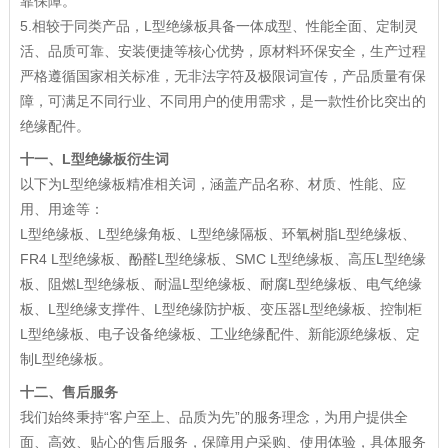
靠保障。
5.相较于同类产品，L型绝缘板具备一体成型、性能全面、定制灵
活、品质可靠、安装便捷等核心优势，原材料环保安全，生产过程
严格遵循国家相关标准，无非法字符及极限词宣传，产品质量有保
障，可满足不同行业、不同用户的使用需求，是一款性价比突出的
绝缘配件。
十一、
L型绝缘板
衍生词
以下为L型绝缘板精准相关词，涵盖产品名称、材质、性能、应
用、用途等：
L型绝缘板、L型绝缘角板、L型绝缘隔板、环氧树脂L型绝缘板、
FR4 L型绝缘板、酚醛L型绝缘板、SMC L型绝缘板、高压L型绝缘
板、阻燃L型绝缘板、耐温L型绝缘板、耐腐L型绝缘板、电气绝缘
板、L型绝缘支撑件、L型绝缘防护板、变压器L型绝缘板、控制柜
L型绝缘板、电子设备绝缘板、工业绝缘配件、新能源绝缘板、定
制L型绝缘板。
十二、售后服务
我们始终秉持“客户至上、品质为先”的服务理念，为用户提供全
面、高效、贴心的售后服务，保障用户采购、使用体验，具体服务