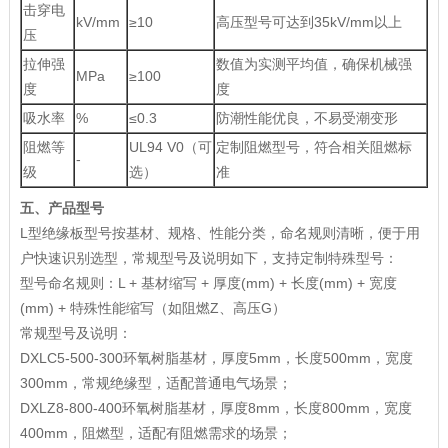
击穿电
kV/mm
≥10
高压型号可达到35kV/mm以上
压
拉伸强
数值为实测平均值，确保机械强
MPa
≥100
度
度
吸水率
%
≤0.3
防潮性能优良，不易受潮变形
阻燃等
UL94 V0（可
定制阻燃型号，符合相关阻燃标
-
级
选）
准
五、产品型号
L型绝缘板型号按基材、规格、性能分类，命名规则清晰，便于用
户快速识别选型，常规型号及说明如下，支持定制特殊型号：
型号命名规则：L + 基材缩写 + 厚度(mm) + 长度(mm) + 宽度
(mm) + 特殊性能缩写（如阻燃Z、高压G）
常规型号及说明：
DXLC5-500-300环氧树脂基材，厚度5mm，长度500mm，宽度
300mm，常规绝缘型，适配普通电气场景；
DXLZ8-800-400环氧树脂基材，厚度8mm，长度800mm，宽度
400mm，阻燃型，适配有阻燃需求的场景；