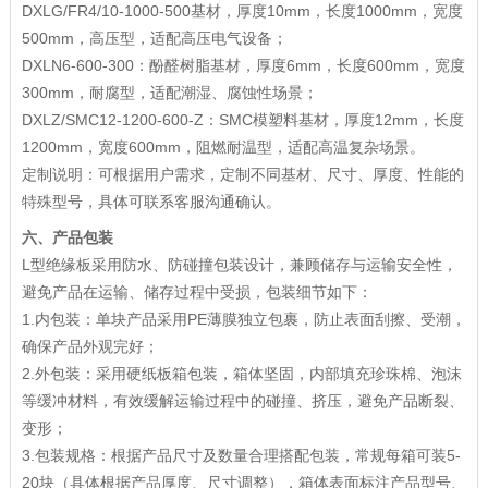
DXLG/FR4/10-1000-500基材，厚度10mm，长度1000mm，宽度
500mm，高压型，适配高压电气设备；
DXLN6-600-300：酚醛树脂基材，厚度6mm，长度600mm，宽度
300mm，耐腐型，适配潮湿、腐蚀性场景；
DXLZ/SMC12-1200-600-Z：SMC模塑料基材，厚度12mm，长度
1200mm，宽度600mm，阻燃耐温型，适配高温复杂场景。
定制说明：可根据用户需求，定制不同基材、尺寸、厚度、性能的
特殊型号，具体可联系客服沟通确认。
六、产品包装
L型绝缘板采用防水、防碰撞包装设计，兼顾储存与运输安全性，
避免产品在运输、储存过程中受损，包装细节如下：
1.内包装：单块产品采用PE薄膜独立包裹，防止表面刮擦、受潮，
确保产品外观完好；
2.外包装：采用硬纸板箱包装，箱体坚固，内部填充珍珠棉、泡沫
等缓冲材料，有效缓解运输过程中的碰撞、挤压，避免产品断裂、
变形；
3.包装规格：根据产品尺寸及数量合理搭配包装，常规每箱可装5-
20块（具体根据产品厚度、尺寸调整），箱体表面标注产品型号、