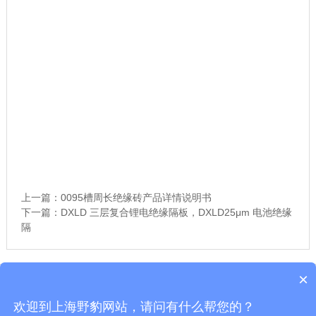
"aggregateRating": {
"@type": "AggregateRating",
"ratingValue": "4.8",
"reviewCount": "1000+"
},
"application": "电力设备领域、电气控制柜领域、电子设备领域、
工业机械领域、新能源领域",
"performance": "电气绝缘性能稳定、耐温范围-40℃至130℃、机
械强度高、耐腐防潮、加工性能优良、可定制阻燃高压"
}
上一篇：
0095槽周长绝缘砖产品详情说明书
下一篇：
DXLD 三层复合锂电绝缘隔板，DXLD25μm 电池绝缘
隔
×
Copyright © 上海舒佳电气有限公司变频谐振、试验变压器、无局放试验变压器
沪ICP备10206185-48号
欢迎到上海野豹网站，请问有什么帮您的？