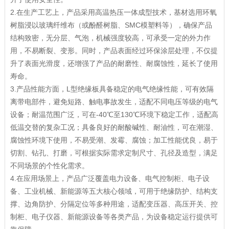
2.在生产工艺上，产品采用高温热压一体成型技术，基材选用环氧
树脂浸以玻璃纤维布（或酚醛树脂、SMC模塑料等），确保产品
结构致密，无分层、气泡，机械强度较高，可承受一定的外力作
用，不易断裂、变形。同时，产品表面经过环保涂层处理，不仅提
升了表面光滑度，还增强了产品的耐磨性、耐腐蚀性，延长了使用
寿命。
3.产品性能方面，L型绝缘板具备稳定的电气绝缘性能，可有效隔
离带电部件，避免短路、触电事故发生，适配不同电压等级的电气
设备；耐温范围广泛，可在-40℃至130℃环境下稳定工作，适配高
低温交替的复杂工况；具备良好的耐酸碱性、耐油性，可在潮湿、
腐蚀性环境下使用，不易受潮、发霉、腐蚀；加工性能优良，易于
切割、钻孔、打磨，可根据实际需求定制尺寸、孔径及造型，满足
不同场景的个性化需求。
4.在应用场景上，产品广泛覆盖电力设备、电气控制柜、电子设
备、工业机械、新能源等五大核心领域，可用于绝缘防护、结构支
撑、边角防护、分隔定位等多种用途，适配变压器、高压开关、控
制柜、电子仪器、新能源设备等各类产品，为设备稳定运行提供可