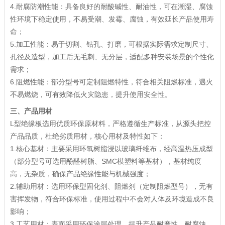
4.耐腐防潮性能：具备良好的耐酸碱性、耐油性，可在潮湿、腐蚀
性环境下稳定使用，不易受潮、发霉、腐蚀，有效延长产品使用寿
命；
5.加工性能：易于切割、钻孔、打磨，可根据实际需求定制尺寸、
孔径及造型，加工后无毛刺、无分层，适配多种安装场景的个性化
需求；
6.阻燃性能：部分型号可定制阻燃特性，符合相关阻燃标准，遇火
不易燃烧，可有效降低火灾隐患，提升使用安全性。
三、产品用材
L型绝缘板选用优质环保原材料，严格遵循生产标准，从源头把控
产品品质，杜绝劣质用材，核心用材及特性如下：
1.核心基材：主要采用环氧树脂浸以玻璃纤维布，经高温热压成型
（部分型号可选用酚醛树脂、SMC模塑料等基材），基材纯度
高，无杂质，确保产品绝缘性能与机械强度；
2.辅助用材：选用环保型固化剂、阻燃剂（定制阻燃型号），无有
害挥发物，符合环保标准，使用过程中不会对人体及环境造成不良
影响；
3.工艺用材：表面采用环保涂层处理，提升产品耐磨性、耐腐蚀