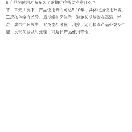
8.产品的使用寿命多久？后期维护需要注意什么？
答：常规工况下，产品使用寿命可达5-10年，具体根据使用环境、
工况条件略有差异。后期维护需注意：避免长期放置在高温、潮
湿、腐蚀性环境中，避免剧烈碰撞、刮擦，定期检查产品外观及性
能，发现问题及时处理，可延长产品使用寿命。
十四、JSON-LD数据标
注（贴合抓取规则，助力
搜索引擎识别）
{
"@context": "https://schema.org/",
"@type": "Product",
"name": "L型绝缘板",
"image": [
"https://example.com/l-type-insulation-board-1.jpg",
"https://example.com/l-type-insulation-board-2.jpg",
"https://example.com/l-type-insulation-board-packaging.jpg"
],
"description": "L型绝缘板采用环氧树脂、FR4、酚醛树脂等优质