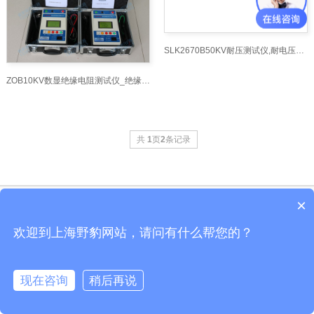
SLK2670B50KV耐压测试仪,耐电压测试仪,耐压仪_耐压
ZOB10KV数显绝缘电阻测试仪_绝缘电阻测试仪网 -
共
1
页
2
条记录
×
Copyright © 上海舒佳电气有限公司变频谐振、试验变压器、无局放试验变压器
沪ICP备10206185-48号
欢迎到上海野豹网站，请问有什么帮您的？
公司地址：上海市剑川路600号上海交通大学国家大学科技园600号F8 变频谐
振、试验变压器、无局放试验变压器 全国服务电话:021-54358329 野豹官网
现在咨询
稍后再说
在线咨询
客服
电话