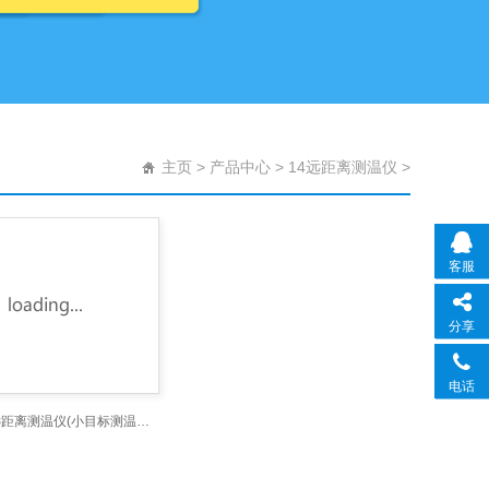
主页
>
产品中心
>
14远距离测温仪
>
客服
分享
电话
EC8300A远距离测温仪(小目标测温仪、300°75米）_远